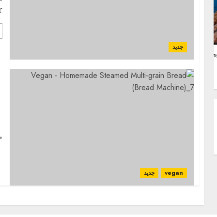
.
جديد
Taoyuan Airport Private
Lon
Transfer
n
)
م
vegan
جديد