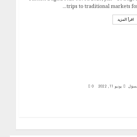
trips to traditional markets for..
اقرأ المزيد
Vegan – Homemade Steamed Multi-grai
Bread (Bread Machine
سؤل
يونيو 11, 2022
0