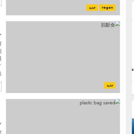
vegan
جديد
後
م
書
到
購
／
Future Kids Knowledge
iRe
。
Subscription
جديد
d
م
2