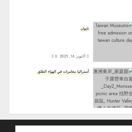
تايوان
استكشف تراث تايوان: يوم المتاحف
المجانية في 17 أكتوبر بمناسبة يوم
الثقافة التايوانية
أكتوبر 16, 2025
0
أستراليا
مغامرات في الهواء الطلق
澳洲東岸_家庭親子露營車自駕
_Day2_Morisset Picnic Area 找
野生袋鼠، Hunter Valley 獵人谷
酒莊، Ingenia Holidays One
Mile Beach
نوفمبر 2, 2024
0