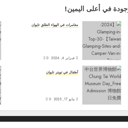
جودة في أعلى اليمين!
مغامرات في الهواء الطلق
تايوان
【التخييم الفاخر في تايوان 2026】
أفضل 30 موقعًا للتخييم الفاخر
وعربات التخييم في تايوان - تخييم
بدون متاعب!
فبراير 4, 2026
0
أطفال في تويتر
تايوان
عطلة نهاية أسبوع ممطرة في شهر
مايو؟ استكشف يوم المتاحف المجانية
في تايوان!
مايو 17, 2025
0