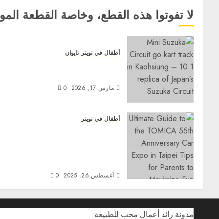
لا تفوتوا هذه القطع، وخاصة القطعة المو
أطفال في تويتر
تايوان
منتزه سوزوكا سيركيت كاوهسيونغ:
الدليل العائلي الأمثل (تحديث 2026)
مارس 17, 2026
0
أطفال في تويتر
الدليل الشامل لمعرض توميكا
للسيارات في الذكرى السنوية
الخامسة والخمسين في تايبيه: نصائح
للآباء لتحقيق أقصى قدر من المتعة
أغسطس 26, 2025
0
مدونة رائد أعمال محب للطبيعة