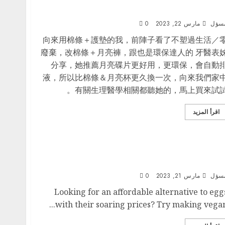
舒服做環保(順便省錢!）：經期新歡-月亮碟使用心
分
سؤل
مارس 22, 2023
0
向來用棉條＋護墊的我，前陣子看了不塑過生活／
廢棄，改棉條＋月亮褲，跟也是環保達人的 牙醫表
分享，她推薦月亮碟片更好用，更環保，會自動
液，所以比棉條＆月亮杯更久換一次，向來我們家
有關生理醫學相關都聽她的，馬上買來試試
اقرأ المزيد
Homemade plant-based egg diy at hom
(Recreate Just EGG
سؤل
مارس 21, 2023
0
Looking for an affordable alternative to egg
with their soaring prices? Try making vegan..