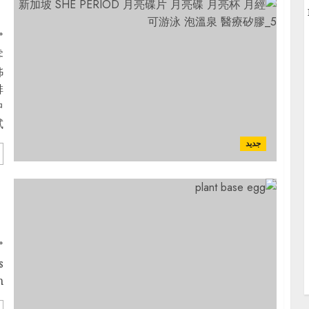
得
享
م
零
姊
排
中
。
جديد
e
)
م
s
.