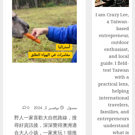
I am Crazy Lee,
a Taiwan-
based
entrepreneur,
outdoor
أستراليا
enthusiast,
مغامرات في الهواء الطلق
and local
guide. I field-
test Taiwan
澳洲東岸_家庭親子露營車自駕
with a
_Day2_Morisset Picnic
practical lens,
Area 找野生袋鼠، Hunter
helping
Valley 獵人谷酒莊، Ingenia
international
Holidays One Mile Beach
travelers,
مسؤل
نوفمبر 2, 2024
0
families, and
野人一家喜歡大自然路線，搜
entrepreneurs
尋好資訊後，深深覺得澳洲適
understand
合大人小孩，一家來玩！很推
what is