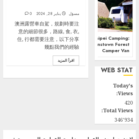
岸_雪梨－布里斯本
مسؤل
يناير 28, 2024
0
澳洲露營車自駕，規劃時要注
意的細節很多，路線, 食, 衣,
Longdong Bay Experience
New Taipei Camping:
住, 行都需要注意，以下分享
Diving
Jinshan Queenstown Forest
幾點我們的經驗
Camper Van
اقرأ المزيد
WEB STAT
Today's
Views:
420
Total Views:
346٬934