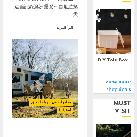
這篇記錄澳洲露營車自駕遊第
一天
اقرأ المزيد
iRent Car Rental Discount
Healthy DIY Tofu Box
Code
View more
shop deals
MUST
مغامرات في الهواء الطلق
VISIT
أستراليا
澳洲露營車自駕_親子家庭
Camping Van_Caravan_東