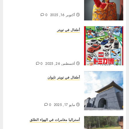
المجانية في 17 أكتوبر بمناسبة يوم
الثقافة التايوانية
أكتوبر 16, 2025
0
أطفال في تويتر
الدليل الشامل لمعرض توميكا للسيارات
في الذكرى السنوية الخامسة والخمسين
في تايبيه: نصائح للآباء لتحقيق أقصى
قدر من المتعة
أغسطس 26, 2025
0
أطفال في تويتر
تايوان
عطلة نهاية أسبوع ممطرة في شهر
مايو؟ استكشف يوم المتاحف المجانية
في تايوان!
مايو 17, 2025
0
أستراليا
مغامرات في الهواء الطلق
澳洲東岸_家庭親子露營車自駕