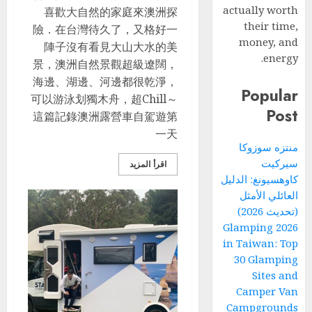
actually worth
喜歡大自然的家庭來澳洲探
their time,
險．在台灣待久了，又格好一
money, and
陣子沒有看見大山大水的美
energy.
景，澳洲自然景觀超級遼闊，
海邊、湖邊、河邊都很乾淨，
Popular
可以游泳划獨木舟，超Chill～
Post
這篇記錄澳洲露營車自駕遊第
一天
منتزه سوزوكا
سيركيت
اقرأ المزيد
كاوهسيونغ: الدليل
العائلي الأمثل
(تحديث 2026)
2026 Glamping
in Taiwan: Top
30 Glamping
Sites and
Camper Van
Campgrounds