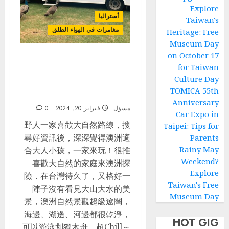
Explore
أستراليا
Taiwan's
مغامرات في الهواء الطلق
Heritage: Free
Museum Day
on October 17
澳洲東岸_家庭親子露營車自駕
for Taiwan
_Day1_搭機_StarRV取車
Culture Day
_Greenmans On The
TOMICA 55th
Hawkesbury露營區
Anniversary
مسؤل
فبراير 20, 2024
0
Car Expo in
野人一家喜歡大自然路線，搜
Taipei: Tips for
尋好資訊後，深深覺得澳洲適
Parents
Rainy May
合大人小孩，一家來玩！很推
Weekend?
喜歡大自然的家庭來澳洲探
Explore
險．在台灣待久了，又格好一
Taiwan's Free
陣子沒有看見大山大水的美
Museum Day
景，澳洲自然景觀超級遼闊，
海邊、湖邊、河邊都很乾淨，
HOT GIG
可以游泳划獨木舟，超Chill～