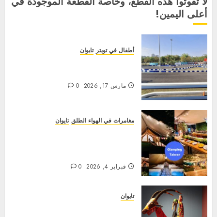
لا تفوتوا هذه القطع، وخاصة القطعة الموجودة في
أعلى اليمين!
أطفال في تويتر
تايوان
منتزه سوزوكا سيركيت كاوهسيونغ:
الدليل العائلي الأمثل (تحديث 2026)
مارس 17, 2026
0
مغامرات في الهواء الطلق
تايوان
【التخييم الفاخر في تايوان 2026】
أفضل 30 موقعًا للتخييم الفاخر وعربات
التخييم في تايوان - تخييم بدون متاعب!
فبراير 4, 2026
0
تايوان
استكشف تراث تايوان: يوم المتاحف