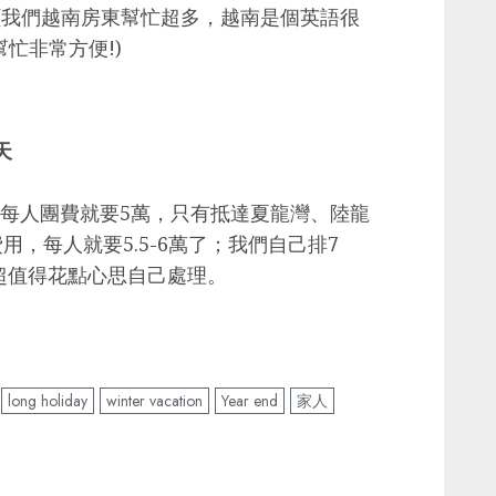
(我們越南房東幫忙超多，越南是個英語很
忙非常方便!)
天
，每人團費就要5萬，只有抵達夏龍灣、陸龍
，每人就要5.5-6萬了；我們自己排7
 超值得花點心思自己處理。
long holiday
winter vacation
Year end
家人