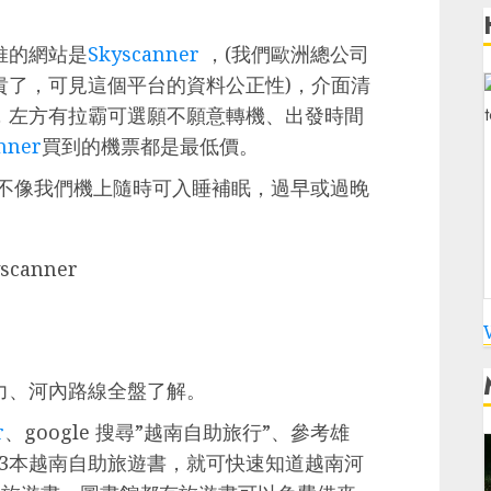
推的網站是
Skyscanner
，(我們歐洲總公司
貴了，可見這個平台的資料公正性)，介面清
，左方有拉霸可選願不願意轉機、出發時間
nner
買到的機票都是最低價。
輩不像我們機上隨時可入睡補眠，過早或過晚
力、河內路線全盤了解。
r
、google 搜尋”越南自助旅行”、參考雄
-3本越南自助旅遊書，就可快速知道越南河