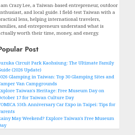
I am Crazy Lee, a Taiwan-based entrepreneur, outdoor
nthusiast, and local guide. I field-test Taiwan with a
ractical lens, helping international travelers,
families, and entrepreneurs understand what is
actually worth their time, money, and energy.
Popular Post
Suzuka Circuit Park Kaohsiung: The Ultimate Family
Guide (2026 Update)
2026 Glamping in Taiwan: Top 30 Glamping Sites and
Camper Van Campgrounds
Explore Taiwan's Heritage: Free Museum Day on
October 17 for Taiwan Culture Day
TOMICA 55th Anniversary Car Expo in Taipei: Tips for
Parents
Rainy May Weekend? Explore Taiwan's Free Museum
Day