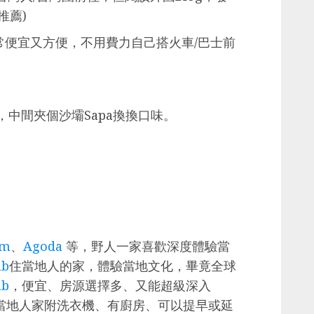
推薦)
常便宜又方便，不用費力自己搭火車/巴士前
，中間夾個沙壩Sapa換換口味。
om
、
Agoda
等，野人一家喜歡深度體驗當
nb
住當地人的家，體驗當地文化，畢竟全球
nb
，便宜、房源選擇多、又能超級深入
nb的當地人家附洗衣機、有廚房、可以提早或延