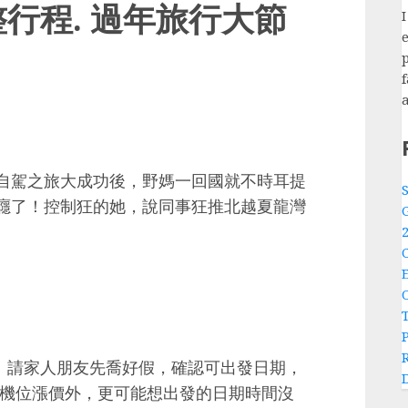
整行程. 過年旅行大節
e
p
年自駕之旅大成功後，野媽一回國就不時耳提
上癮了！控制狂的她，說同事狂推北越夏龍灣
！請家人朋友先喬好假，確認可出發日期，
了機位漲價外，更可能想出發的日期時間沒