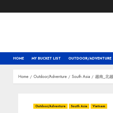
Skip
to
content
HOME
MY BUCKET LIST
OUTDOOR/ADVENTURE
Home
Outdoor/Adventure
South Asia
越南_北越
Outdoor/Adventure
South Asia
Vietnam