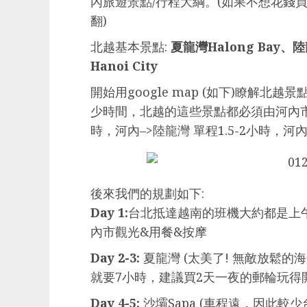
內旅遊景點/行程大綱。(如果不想花錢
翻)
北越基本景點:
夏龍灣Halong Bay、
Hanoi City
開始用google map (如下)瞭解
少時間，北越的這些景點都必須由河內市為
時，河內–>陸龍灣 單程1.5-2小時，河
後來我們的規劃如下:
Day 1:
台北抵達越南的班機大約都是上
內市觀光&用餐&按摩
Day 2-3:
夏龍灣 (太美了! 無敵放鬆
就要7小時，建議買2天一夜的郵輪玩得
Day 4-5:
沙壩Sapa (車程遠，因此較