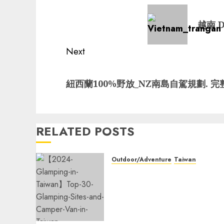
navigation
Previous
越南 D
post:
Next
Next
紐西蘭100%野放_NZ南島自駕規劃. 
post:
RELATED POSTS
Outdoor/Adventure
Taiwan
【2026 Glamping in
Taiwan】Top 30 Glamping
Sites and Camper Van in
Taiwan Campground—
Hassle-Free Camping!