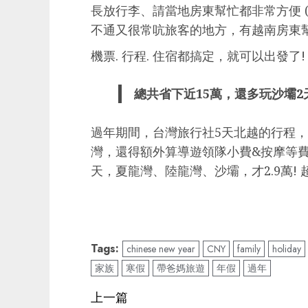
長放行李、請當地房東幫忙都非常方便 
不通又很常吭旅客的地方，有越南房東幫
機票. 行程. 住宿都搞定，就可以出發了!
總共省下近15萬，還多玩沙壩2
過年期間，台灣旅行社5天北越的行程
灣，還得額外算導遊領隊小費&按摩等費用
天，夏龍灣、陸龍灣、沙壩，才2.9萬!
Tags:
chinese new year
CNY
family
holiday
家族
寒假
帶爸媽旅遊
年假
過年
Post
上一篇