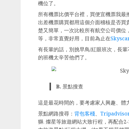
機位了。
所有機票比價平台裡，買便宜機票我最
出差機票購買都用這個介面稽核是否買
楚又簡單，一次比較所有航空公司價位
等，非常直覺好用，目前為止在
Skysca
有長輩的話，別挑早鳥/紅眼班次，長
的班機太辛苦他們了。
B.
景點搜查
這是最花時間的，要考慮家人興趣、體
景點網路搜尋：
背包客棧
、
Tripadviso
獅. 燦星等旅遊網站大致行程，再配合2