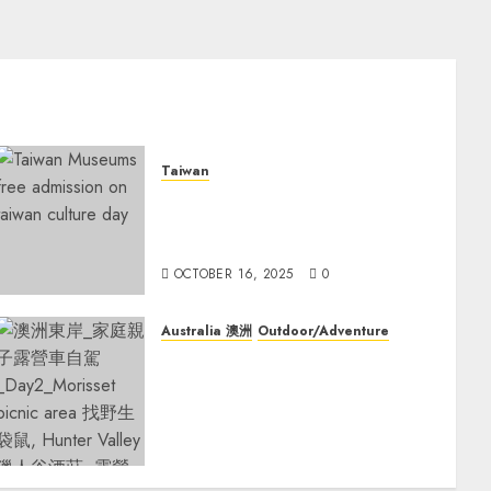
Taiwan
Explore Taiwan’s Heritage:
Free Museum Day on October
17 for Taiwan Culture Day
OCTOBER 16, 2025
0
Australia 澳洲
Outdoor/Adventure
澳洲東岸_家庭親子露營車自駕
_Day2_Morisset Picnic Area 找
野生袋鼠, Hunter Valley 獵人谷
酒莊, 露營區Ingenia Holidays
One Mile Beach
NOVEMBER 2, 2024
0