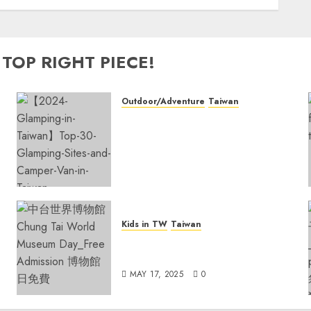
NOVEMBER 2, 2024
0
 TOP RIGHT PIECE!
Outdoor/Adventure
Taiwan
【2026 Glamping in Taiwan】
Top 30 Glamping Sites and
Camper Van in Taiwan
Campground—Hassle-Free
Camping!
FEBRUARY 4, 2026
0
Kids in TW
Taiwan
Rainy May Weekend? Explore
Taiwan’s Free Museum Day!
MAY 17, 2025
0