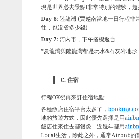
現是世界必去景點!非常特別的體驗，超
Day 6:
陸龍灣 (買越南當地一日行程非
往，也沒省多少錢)
Day 7:
河內市，下午搭機返台
*夏龍灣與陸龍灣都是玩水&石灰岩地形
C. 住宿
行程OK後再來訂住宿地點
各種飯店住宿平台太多了，
booking.c
地的旅遊方式，因此優先選擇是用
airb
飯店住來住去都很像，近幾年都用
airb
Local生活，除此之外，通常Airb