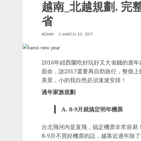
越南_北越規劃. 完
省
ADMIN
MARCH 23, 2017
2016年紐西蘭吃好玩好又大省錢的過
面命，說2017還要再自助旅行，整個
美景，小的我自然必須速速安排！
過年家族規劃
A. 8-9月就搞定明年機票
台北飛河內是直飛，搞定機票非常容易
8-9月不買好機票的話，越靠近過年除