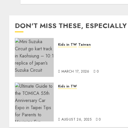
FEBRUARY 4, 2026
0
DON'T MISS THESE, ESPECIALLY
Kids in TW
Taiwan
Suzuka Circuit Park
Kaohsiung: The Ultimate
Family Guide (2026 Update)
MARCH 17, 2026
0
Kids in TW
Ultimate Guide to the
TOMICA 55th Anniversary
Car Expo in Taipei: Tips for
Parents to Maximize Fun
AUGUST 26, 2025
0