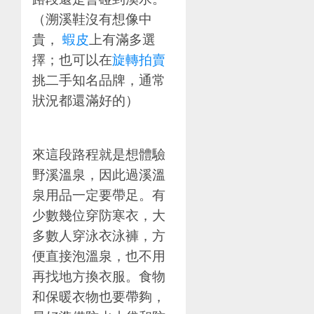
（溯溪鞋沒有想像中
貴，
蝦皮
上有滿多選
擇；也可以在
旋轉拍賣
挑二手知名品牌，通常
狀況都還滿好的）
來這段路程就是想體驗
野溪溫泉，因此過溪溫
泉用品一定要帶足。有
少數幾位穿防寒衣，大
多數人穿泳衣泳褲，方
便直接泡溫泉，也不用
再找地方換衣服。食物
和保暖衣物也要帶夠，