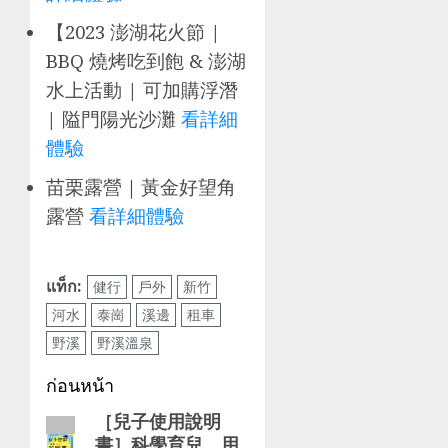
【2023 澎湖花火節 |
BBQ 燒烤吃到飽 & 澎湖
水上活動 | 可加購浮潛
| 隘門陽光沙灘
看詳細
體驗
苗栗露營｜黃金好望角
露營
看詳細體驗
แท็ก:
健行
戶外
新竹
河水
泰崗
溪邊
租車
野溪
野溪溫泉
การนำ
ก่อนหน้า
ทาง
［兒子使用說明
โพสต์
書］科學育兒，用