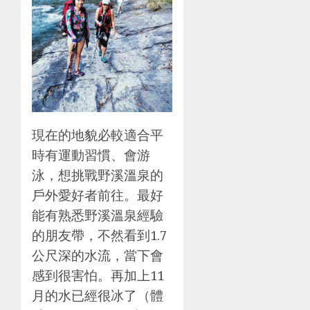
現在的地貌必較適合平
時有運動習慣、會游
泳，想挑戰野溪溫泉的
戶外愛好者前往。最好
能有熟悉野溪溫泉經驗
的朋友帶，不然看到1.7
公尺深的水流，當下會
感到很害怕。再加上11
月的水已經很冰了（體