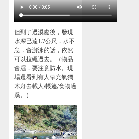
但到了過溪處後，發現
水深已達1.7公尺，水不
急，會游泳的話，依然
可以拉繩過去。（物品
會濕，要注意防水。現
場還看到有人帶充氣獨
木舟去載人/帳篷/食物過
溪。）