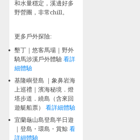
和水量穩定，溪邊好多
野營團，非常chill。
更多戶外探險:
墾丁｜悠客馬場｜野外
騎馬涉溪戶外體驗
看詳
細體驗
基隆嶼登島 ｜象鼻岩海
上巡禮｜濱海秘境．燈
塔步道．繞島（含來回
遊艇船票）
看詳細體驗
宜蘭龜山島登島半日遊
｜登島・環島・賞鯨
看
詳細體驗