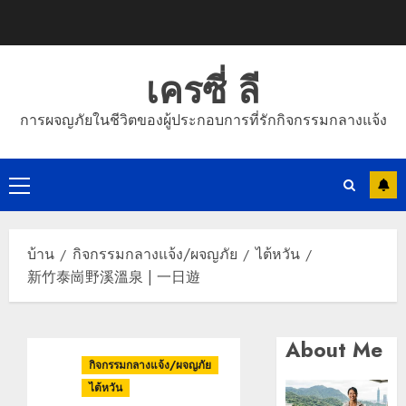
ข้าม
ไป
ยัง
เครซี่ ลี
เนื้อหา
การผจญภัยในชีวิตของผู้ประกอบการที่รักกิจกรรมกลางแจ้ง
เมนู
หลัก
บ้าน
กิจกรรมกลางแจ้ง/ผจญภัย
ไต้หวัน
新竹泰崗野溪溫泉 | 一日遊
About Me
กิจกรรมกลางแจ้ง/ผจญภัย
ไต้หวัน