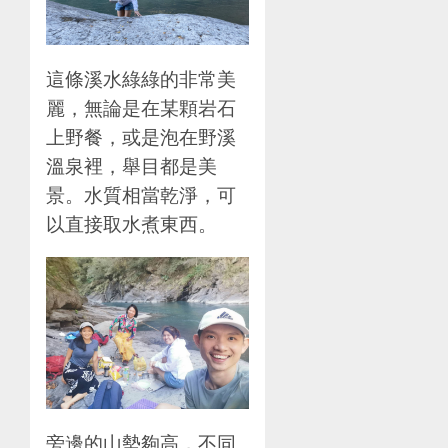
這條溪水綠綠的非常美
麗，無論是在某顆岩石
上野餐，或是泡在野溪
溫泉裡，舉目都是美
景。水質相當乾淨，可
以直接取水煮東西。
旁邊的山勢夠高，不同