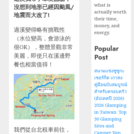
what is
沒想到地形已經因颱風/
actually worth
地震而大改了!
their time,
money, and
過溪變得略有挑戰性
energy.
（水位變高，會游泳的
很OK），整體景觀非常
Popular
美麗，即使只在溪邊野
Post
餐也相當值得！
สนามแข่งซูซูกะ
เซอร์กิต เกาสง:
คู่มือฉบับสมบูรณ์
สำหรับครอบครัว
(อัปเดตปี 2026)
2026 Glamping
in Taiwan: Top
30 Glamping
Sites and
我們從台北租車前往，
Camper Van