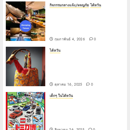
กุมภาพันธ์
กิจกรรมกลางแจ้ง/ผจญภัย
ไต้หวัน
4, 2026
【แกลมปิ้งในไต้หวัน ปี 2026】30
0
อันดับสถานที่แกลมปิ้งและแคมป์เปอร์
แวนยอดนิยมในไต้หวัน—การตั้งแคม
ป์ที่สะดวกสบายไร้กังวล!
กุมภาพันธ์ 4, 2026
0
ไต้หวัน
สำรวจมรดกทางวัฒนธรรมของ
ไต้หวัน: เข้าชมพิพิธภัณฑ์ฟรีในวันที่
17 ตุลาคม เนื่องในวันวัฒนธรรม
ไต้หวัน
ตุลาคม 16, 2025
0
เด็กๆ ในไต้หวัน
คู่มือฉบับสมบูรณ์สำหรับงานแสดง
รถยนต์ TOMICA ครบรอบ 55 ปี ที่
ไทเป: เคล็ดลับสำหรับผู้ปกครองเพื่อ
เพิ่มความสนุกสนานให้มากที่สุด
สิงหาคม 26, 2025
0