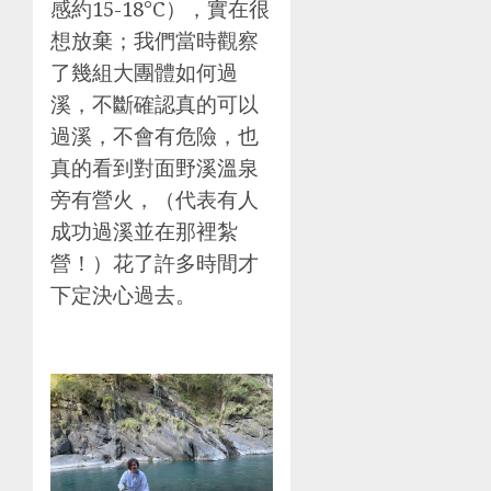
感約15-18°C），實在很
想放棄；我們當時觀察
了幾組大團體如何過
溪，不斷確認真的可以
過溪，不會有危險，也
真的看到對面野溪溫泉
旁有營火，（代表有人
成功過溪並在那裡紮
營！）花了許多時間才
下定決心過去。