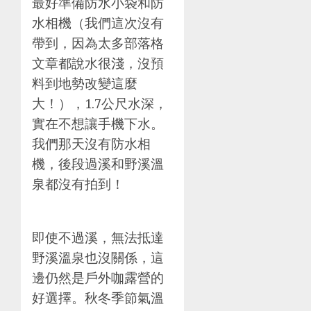
最好準備防水小袋和防
水相機（我們這次沒有
帶到，因為太多部落格
文章都說水很淺，沒預
料到地勢改變這麼
大！），1.7公尺水深，
實在不想讓手機下水。
我們那天沒有防水相
機，後段過溪和野溪溫
泉都沒有拍到！
即使不過溪，無法抵達
野溪溫泉也沒關係，這
邊仍然是戶外咖露營的
好選擇。秋冬季節氣溫