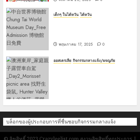
เด็กๆ ในไต้หวัน
ไต้หวัน
วันหยุดสุดสัปดาห์เดือนพฤษภาคมที่
ฝนตก? มาเที่ยวชมพิพิธภัณฑ์ฟรีใน
ไต้หวันกันเถอะ!
พฤษภาคม 17, 2025
0
ออสเตรเลีย
กิจกรรมกลางแจ้ง/ผจญภัย
澳洲東岸_บ้าน庭親子露營車自駕
_Day2_Morisset Picnic Area 找
野生袋鼠, Hunter Valley 獵人谷酒
莊, 露營區Ingenia Holidays One
Mile Beach
พฤศจิกายน 2, 2024
0
บล็อกของผู้ประกอบการที่ชื่นชอบกิจกรรมกลางแจ้ง
© ลิขสิทธิ์ 2023 Crazyleelist.com สงวนลิขสิทธิ์ทุกประการ |