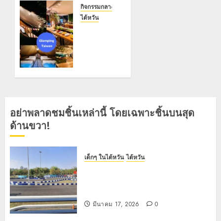
คู่มือฉบับ
กิจกรรมกลางแจ้ง/ผจญภัย
สมบูรณ์
ไต้หวัน
สำหรับ
【แกลม
ครอบครัว
ปิ้งใน
(อัปเดตปี
ไต้หวัน ปี
2026)
2026】
30 อันดับ
มีนาคม 17,
สถานที่
2026
แกลมปิ้ง
0
และแคม
อย่าพลาดชมชิ้นเหล่านี้ โดยเฉพาะชิ้นบนสุด
ป์เปอร์
ด้านขวา!
แวนยอด
นิยมใน
ไต้หวัน
เด็กๆ ในไต้หวัน
ไต้หวัน
—การตั้ง
สนามแข่งซูซูกะ เซอร์กิต เกาสง: คู่มือ
แคมป์ที่
ฉบับสมบูรณ์สำหรับครอบครัว
สะดวก
(อัปเดตปี 2026)
สบายไร้
กังวล!
มีนาคม 17, 2026
0