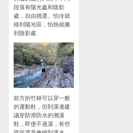
段落有陽光處和陰影
處，自由挑選。怕冷就
移到陽光區，怕熱就搬
到陰影處
前方的竹林可以穿一般
的運動鞋，但到溪邊建
議穿防滑防水的溯溪
鞋，即便不過溪，有些
路段還是會碰到溪水。