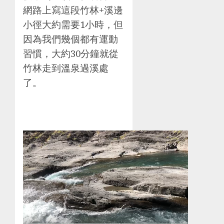
網路上寫這段竹林+溪邊
小徑大約需要1小時，但
因為我們幾個都有運動
習慣，大約30分鐘就從
竹林走到溫泉過溪處
了。