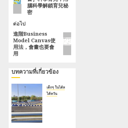
ก่อน
บทความ
腦科學解鎖育兒秘
หน้า:
密
ต่อไป
進階Business
โพสต์
Model Canvas使
ถัด
用法，會畫也要會
ไป:
用
บทความที่เกี่ยวข้อง
เด็กๆ ในไต้หวัน
ไต้หวัน
สนาม
แข่งซูซู
กะ เซ
อร์กิต
เกาสง: