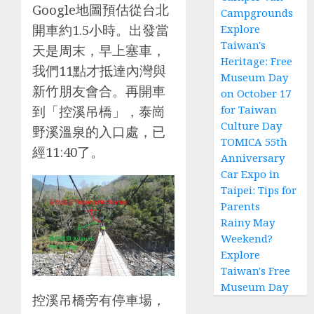
Google地圖預估從台北
Campgrounds
開車約1.5小時。出發當
Explore
Taiwan's
天是周末，早上塞車，
Heritage: Free
我們11點才抵達內灣與
Museum Day
新竹朋友會合。再開車
on October 17
for Taiwan
到「控溪吊橋」，泰崗
Culture Day
野溪溫泉的入口處，已
TOMICA 55th
經11:40了。
Anniversary
Car Expo in
Taipei: Tips for
Parents
Rainy May
Weekend?
Explore
Taiwan's Free
Museum Day
控溪吊橋旁有停車場，