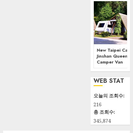
New Taipei Camp
Jinshan Queenst
Camper Van
WEB STAT
오늘의 조회수:
216
총 조회수:
345,874