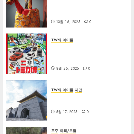
대만 문화의 날을 맞아 10월 17일 무
료 박물관 관람으로 대만의 풍부한
문화유산을 탐험하세요!
10월 16, 2025
0
TW의 아이들
타이베이에서 열리는 토미카 55주년
기념 자동차 박람회 완벽 가이드: 부
모를 위한 최고의 즐거움 팁
8월 26, 2025
0
TW의 아이들
대만
5월의 비 오는 주말이신가요? 대만
의 무료 박물관의 날을 즐겨보세요!
5월 17, 2025
0
호주
야외/모험