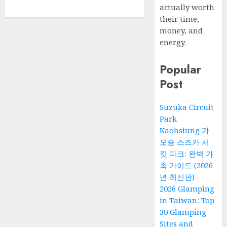
actually worth
their time,
money, and
energy.
Popular
Post
Suzuka Circuit
Park
Kaohsiung 가
오슝 스즈카 서
킷 파크: 완벽 가
족 가이드 (2026
년 최신판)
2026 Glamping
in Taiwan: Top
30 Glamping
Sites and