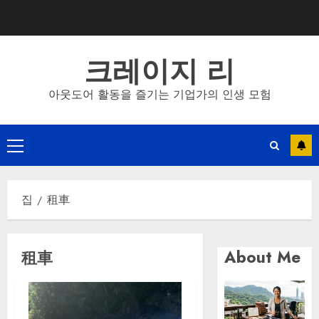
콘
텐
츠
크레이지 리
로
바
아웃도어 활동을 즐기는 기업가의 인생 모험
로
가
기
기
본
메
집
租車
뉴
About Me
租車