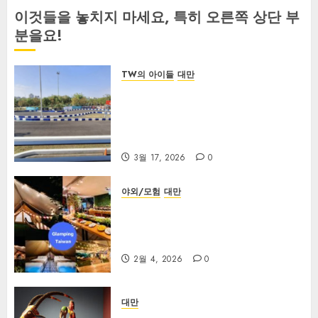
이것들을 놓치지 마세요, 특히 오른쪽 상단 부
분을요!
TW의 아이들
대만
Suzuka Circuit Park
Kaohsiung 가오슝 스즈카 서킷 파
크: 완벽 가족 가이드 (2026년 최신
판)
3월 17, 2026
0
야외/모험
대만
【2026년 대만 글램핑】대만 최고의
글램핑장 30곳 및 캠핑카 캠핑장 - 번
거로움 없는 캠핑!
2월 4, 2026
0
대만