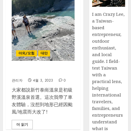
I am Crazy Lee,
a Taiwan-
based
entrepreneur,
outdoor
enthusiast,
야외/모험
대만
and local
guide. I field-
test Taiwan
新竹泰崗野溪溫泉 | 一日遊
with a
관리자
4월 3, 2023
0
practical lens,
helping
大家都說新竹泰崗溫泉是初級
international
野溪溫泉首選。這次我帶了車
travelers,
友體驗，沒想到地形已經因颱
families, and
風/地震而大改了!
entrepreneurs
understand
더 읽기
what is